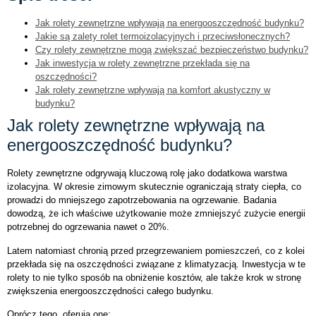
Jak rolety zewnętrzne wpływają na energooszczędność budynku?
Jakie są zalety rolet termoizolacyjnych i przeciwsłonecznych?
Czy rolety zewnętrzne mogą zwiększać bezpieczeństwo budynku?
Jak inwestycja w rolety zewnętrzne przekłada się na
oszczędności?
Jak rolety zewnętrzne wpływają na komfort akustyczny w
budynku?
Jak rolety zewnętrzne wpływają na
energooszczędność budynku?
Rolety zewnętrzne odgrywają kluczową rolę jako dodatkowa warstwa
izolacyjna. W okresie zimowym skutecznie ograniczają straty ciepła, co
prowadzi do mniejszego zapotrzebowania na ogrzewanie. Badania
dowodzą, że ich właściwe użytkowanie może zmniejszyć zużycie energii
potrzebnej do ogrzewania nawet o 20%.
Latem natomiast chronią przed przegrzewaniem pomieszczeń, co z kolei
przekłada się na oszczędności związane z klimatyzacją. Inwestycja w te
rolety to nie tylko sposób na obniżenie kosztów, ale także krok w stronę
zwiększenia energooszczędności całego budynku.
Oprócz tego, oferują one: