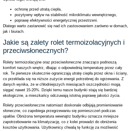
ochronę przed utratą ciepła,
pozytywny wpływ na stabilność mikroklimatu wewnętrznego,
poprawę efektywności energetycznej przestrzeni.
Dlatego warto zastanowić się nad ich zastosowaniem zarówno w domach,
jak i biurach.
Jakie są zalety rolet termoizolacyjnych i
przeciwsłonecznych?
Rolety termoizolacyjne oraz przeciwsłoneczne znacząco podnoszą
komfort naszych wnętrz, dbając o odpowiednią temperaturę przez cały
rok. Te pierwsze skutecznie ograniczają utratę ciepła przez okna i ściany,
co przekłada się na niższe zużycie energii potrzebnej do ogrzewania. Z
danych wynika, że w chłodniejszych miesiącach oszczędności mogą
sięgać nawet 15-20%. Dzięki temu nasze budynki stają się bardziej
ekologiczne, a mieszkańcy odczuwają istotną poprawę jakości życia.
Rolety przeciwsłoneczne natomiast doskonale odbijają promieniowanie
słoneczne, co zapobiega przegrzewaniu się pomieszczeń podczas
upałów. Obniżona temperatura wewnątrz budynku oznacza mniejsze
zapotrzebowanie na klimatyzację, co z kolei prowadzi do obniżenia
kosztów użytkowania. Użytkownicy chwalą tę funkcję za możliwość