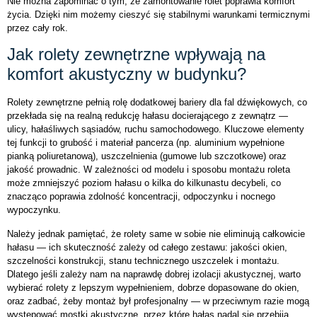
Nie można zapominać o tym, że zamontowanie rolet poprawia komfort
życia. Dzięki nim możemy cieszyć się stabilnymi warunkami termicznymi
przez cały rok.
Jak rolety zewnętrzne wpływają na
komfort akustyczny w budynku?
Rolety zewnętrzne pełnią rolę dodatkowej bariery dla fal dźwiękowych, co
przekłada się na realną redukcję hałasu docierającego z zewnątrz —
ulicy, hałaśliwych sąsiadów, ruchu samochodowego. Kluczowe elementy
tej funkcji to grubość i materiał pancerza (np. aluminium wypełnione
pianką poliuretanową), uszczelnienia (gumowe lub szczotkowe) oraz
jakość prowadnic. W zależności od modelu i sposobu montażu roleta
może zmniejszyć poziom hałasu o kilka do kilkunastu decybeli, co
znacząco poprawia zdolność koncentracji, odpoczynku i nocnego
wypoczynku.
Należy jednak pamiętać, że rolety same w sobie nie eliminują całkowicie
hałasu — ich skuteczność zależy od całego zestawu: jakości okien,
szczelności konstrukcji, stanu technicznego uszczelek i montażu.
Dlatego jeśli zależy nam na naprawdę dobrej izolacji akustycznej, warto
wybierać rolety z lepszym wypełnieniem, dobrze dopasowane do okien,
oraz zadbać, żeby montaż był profesjonalny — w przeciwnym razie mogą
występować mostki akustyczne, przez które hałas nadal się przebija.