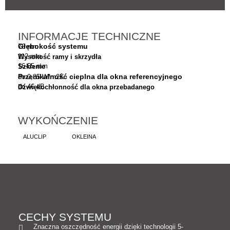
INFORMACJE TECHNICZNE
Głębokość systemu
76 mm
112 mm
Wysokość ramy i skrzydła
16-55 mm
Szklenie
Przenikalność cieplna dla okna referencyjnego
do 0,85 W/m2K
do 46 dB
Dźwiękochłonność dla okna przebadanego
WYKOŃCZENIE
ALUCLIP
OKLEINA
CECHY SYSTEMU
Znaczna oszczędność energii dzięki technologii 5-