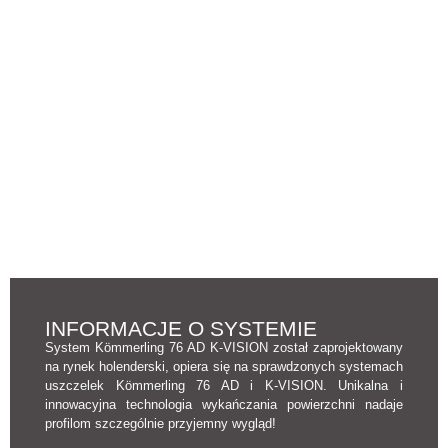
INFORMACJE O SYSTEMIE
System Kömmerling 76 AD K-VISION został zaprojektowany
na rynek holenderski, opiera się na sprawdzonych systemach
uszczelek Kömmerling 76 AD i K-VISION. Unikalna i
innowacyjna technologia wykańczania powierzchni nadaje
profilom szczególnie przyjemny wygląd!