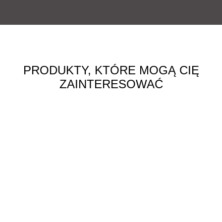
PRODUKTY, KTÓRE MOGĄ CIĘ
ZAINTERESOWAĆ
Kömmerling 76 AD
Kliknij po więcej
Kömmerling 88 MD