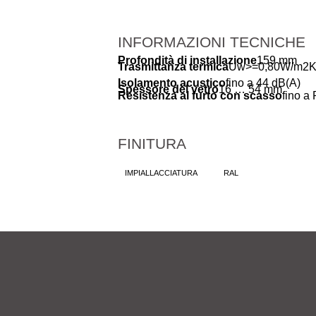
INFORMAZIONI TECNICHE
Profondità di installazione
159 mm
Trasmittanza termica
Uw>=0,80W/m2
Isolamento acustico
fino a 44 dB(A)
Spessore del vetro
16 … 54 mm
Resistenza al furto con scasso
fino a
FINITURA
IMPIALLACCIATURA
RAL