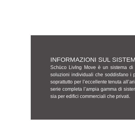
INFORMAZIONI SUL SISTE
Schüco LivIng Move è un sistema di fin
soluzioni individuali che soddisfano i p
soprattutto per l’eccellente tenuta all’ar
serie completa l’ampia gamma di sistemi
sia per edifici commerciali che privati.