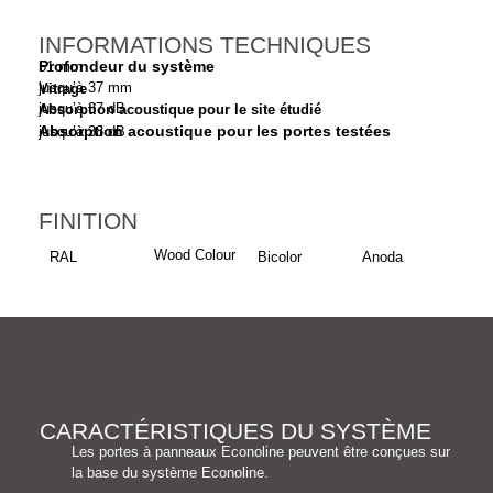
INFORMATIONS TECHNIQUES
Profondeur du système
51 mm
jusqu’à 37 mm
Vitrage
jusqu’à 37 dB
Absorption acoustique pour le site étudié
Absorption acoustique pour les portes testées
jusqu’à 38 dB
FINITION
Wood Colour
RAL
Bicolor
Anoda
CARACTÉRISTIQUES DU SYSTÈME
Les portes à panneaux Econoline peuvent être conçues sur
la base du système Econoline.